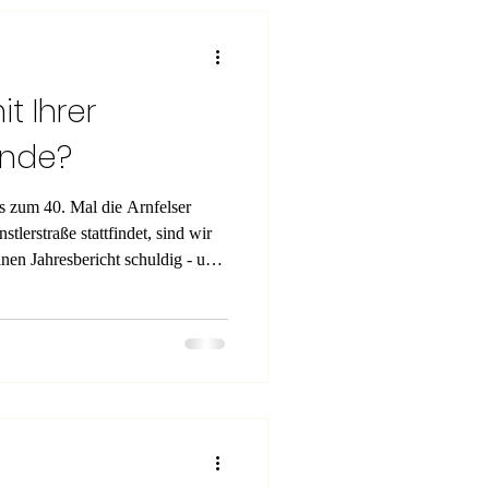
t Ihrer
ende?
s zum 40. Mal die Arnfelser
erstraße stattfindet, sind wir
nen Jahresbericht schuldig - und
. Die Vorbereitungen für die 40.
Hobbykünstlerstraße am 13.
uf Hochtouren. Nichtsdestotrotz
er Reinerlös aus den
erwendet wurde. Zuvor möchten