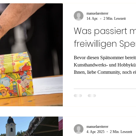
manuelareiterer
14. Apr.
2 Min. Lesezeit
Was passiert mi
freiwilligen Sp
Bevor diesen Spätsommer bereit
Kunsthandwerks- und Hobbykünstl
Ihnen, liebe Community, noch ei
begleichen unsere Schuld hiermit
Arnfelser Kunsthandwerk- und 
September 2026 laufen bereits a
wollen wir noch erzählen, wie d
vergangenen Veranstaltungen v
w
manuelareiterer
4. Apr. 2025
2 Min. Lesezeit